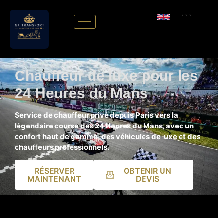
```
Chauffeur de luxe pour les
24 Heures du Mans
Service de chauffeur privé depuis Paris vers la
légendaire course des 24 Heures du Mans, avec un
confort haut de gamme, des véhicules de luxe et des
chauffeurs professionnels.
RÉSERVER
OBTENIR UN
MAINTENANT
DEVIS