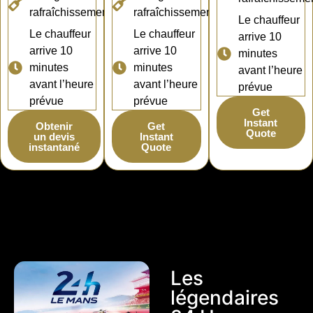
rafraîchissements
rafraîchissements
Le chauffeur
Le chauffeur
Le chauffeur
arrive 10
arrive 10
arrive 10
minutes
minutes
minutes
avant l’heure
avant l’heure
avant l’heure
prévue
prévue
prévue
Get
Instant
Obtenir
Get
Quote
un devis
Instant
instantané
Quote
Les
légendaires