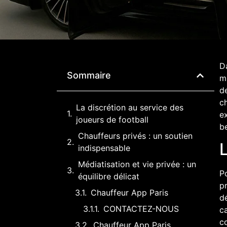
D
Sommaire
mi
de
ch
La discrétion au service des
ex
joueurs de football
be
Chauffeurs privés : un soutien
L
indispensable
Médiatisation et vie privée : un
Po
équilibre délicat
pr
Chauffeur App Paris
dé
CONTACTEZ-NOUS
ca
co
Chauffeur App Paris