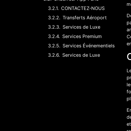
m
CONTACTEZ-NOUS
De
Transferts Aéroport
pa
Services de Luxe
an
Services Premium
Ce
en
Services Événementiels
C
Services de Luxe
Le
pr
le
fo
pl
En
de
et
re