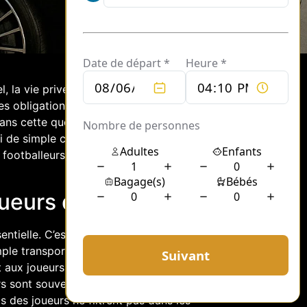
, la vie privée des joueurs est souvent
es obligations médiatiques, ces athlètes
ans cette quête de discrétion est le
i de simple conducteur. Cet article
footballeurs, tout en respectant leur
ueurs de football
entielle. C’est là que les chauffeurs
ple transport. Ils assurent des
 aux joueurs de se concentrer sur leur
rs sont souvent tenus à des clauses de
ls des joueurs ne filtrent pas dans les