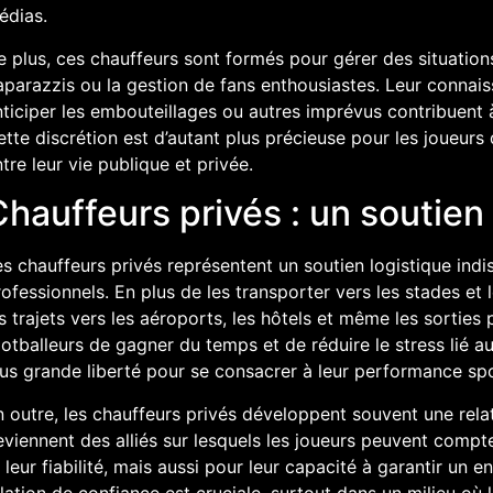
édias.
 plus, ces chauffeurs sont formés pour gérer des situations
parazzis ou la gestion de fans enthousiastes. Leur connaiss
ticiper les embouteillages ou autres imprévus contribuent à o
tte discrétion est d’autant plus précieuse pour les joueurs 
tre leur vie publique et privée.
hauffeurs privés : un soutien
s chauffeurs privés représentent un soutien logistique indi
ofessionnels. En plus de les transporter vers les stades et
s trajets vers les aéroports, les hôtels et même les sorties
otballeurs de gagner du temps et de réduire le stress lié a
us grande liberté pour se consacrer à leur performance spo
 outre, les chauffeurs privés développent souvent une relati
viennent des alliés sur lesquels les joueurs peuvent compt
 leur fiabilité, mais aussi pour leur capacité à garantir un 
lation de confiance est cruciale, surtout dans un milieu où