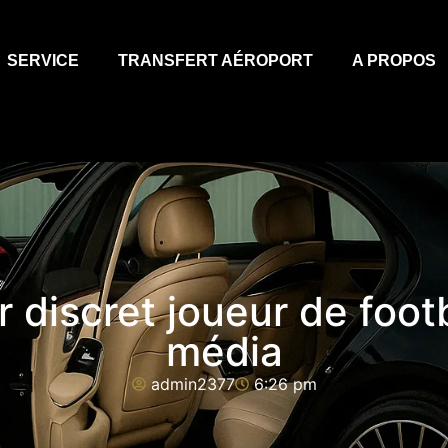
SERVICE
TRANSFERT AÉROPORT
A PROPOS
 discret joueur de foot
média
admin2377
6:26 pm