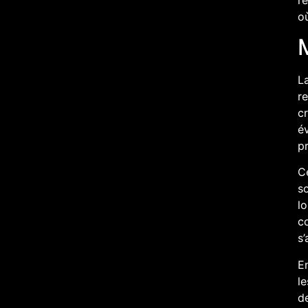
où
M
La
re
cr
év
pr
Ce
so
l
co
s
En
le
de