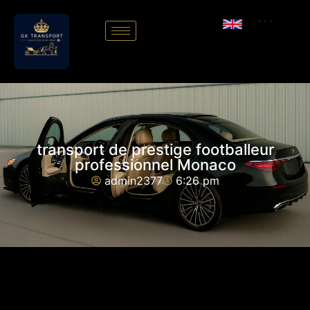
```
transport de prestige footballeur
professionnel Monaco
admin2377
6:26 pm