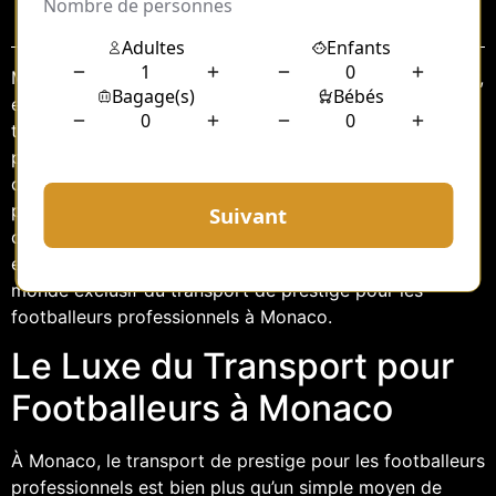
Sommaire
Monaco, cette principauté scintillante sur la Côte d’Azur,
est bien connue pour son glamour et son opulence. En
tant que domicile de nombreux footballeurs
professionnels, elle offre un cadre de vie exceptionnel
où le luxe est à chaque coin de rue. Le transport de
prestige pour ces athlètes n’échappe pas à cette règle,
offrant des services haut de gamme qui répondent aux
exigences les plus élevées. Explorons ensemble le
monde exclusif du transport de prestige pour les
footballeurs professionnels à Monaco.
Le Luxe du Transport pour
Footballeurs à Monaco
À Monaco, le transport de prestige pour les footballeurs
professionnels est bien plus qu’un simple moyen de