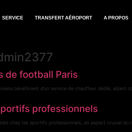
SERVICE
TRANSFERT AÉROPORT
A PROPOS
dmin2377
 de football Paris
iens bénéficient d’un service de chauffeur dédié, alliant 
sportifs professionnels
iels chez les sportifs professionnels, un aspect crucial d