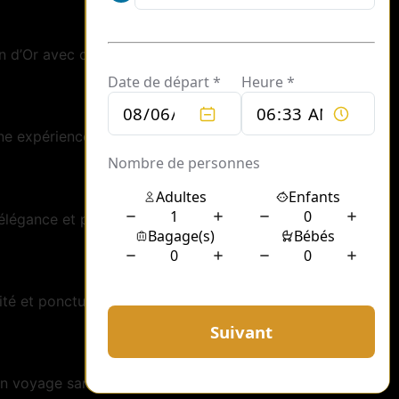
 d’Or avec confort et élégance.
e expérience inoubliable à Paris.
élégance et ponctualité.
rité et ponctualité pour vos déplacements.
 un voyage sans souci.