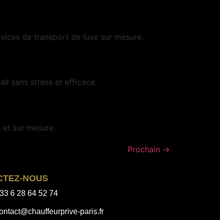
vices de transport de luxe sur mesure.
l sans stress et efficace.
 et sur mesure.
Prochain
→
CTEZ-NOUS
33 6 28 64 52 74
ontact@chauffeurprive-paris.fr