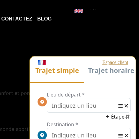
```
CONTACTEZ
BLOG
confort et ponctualité pour chaque
u monde sportif moderne.