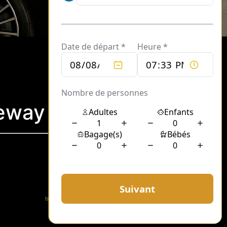
eway
SUIVANT
transport VIP Théâtre du Châtelet