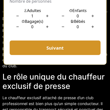
Sommaire
Dans le monde dynamique et exigeant du sport
professionnel, chaque rôle joue un rôle crucial dans le
bon fonctionnement d’un club. Parmi ces rôles, celui du
chauffeur exclusif attaché de presse se distingue par
son caractère unique et ses responsabilités
particulières. Ce poste, souvent méconnu du grand
public, est pourtant essentiel pour assurer la fluidité des
opérations médiatiques et la mobilité des figures clés
du club.
Le rôle unique du chauffeur
exclusif de presse
Le chauffeur exclusif attaché de presse d’un club
professionnel est bien plus qu’un simple conducteur. Il
est responsable du transport sécurisé et ponctuel des