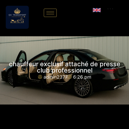
```
chauffeur exclusif attaché de presse
club professionnel
admin2377
6:26 pm