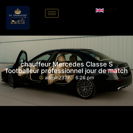
```
chauffeur Mercedes Classe S
footballeur professionnel jour de match
admin2377
6:26 pm