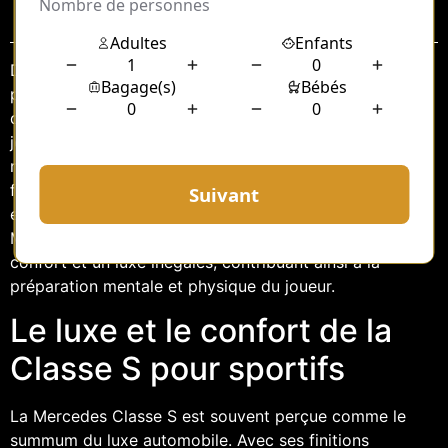
Sommaire
Dans le monde du football professionnel, où la
performance et le succès sont primordiaux, chaque
détail compte. Le jour du match est crucial pour un
joueur, et tout doit être optimisé pour garantir sa
meilleure performance. Parmi les éléments qui peuvent
faire la différence, le choix du transport jusqu’au stade
est souvent négligé. Pourtant, voyager dans une
Mercedes Classe S avec chauffeur peut offrir un
confort et un luxe inégalés, contribuant ainsi à la
préparation mentale et physique du joueur.
Le luxe et le confort de la
Classe S pour sportifs
La Mercedes Classe S est souvent perçue comme le
summum du luxe automobile. Avec ses finitions