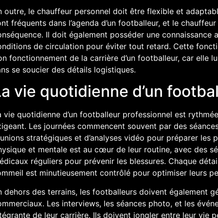
 outre, le chauffeur personnel doit être flexible et adapt
nt fréquents dans l’agenda d’un footballeur, et le chauffeur 
onséquence. Il doit également posséder une connaissance ap
nditions de circulation pour éviter tout retard. Cette foncti
n fonctionnement de la carrière d’un footballeur, car elle l
ns se soucier des détails logistiques.
a vie quotidienne d’un footba
 vie quotidienne d’un footballeur professionnel est rythmée
xigeant. Les journées commencent souvent par des séances d
unions stratégiques et d’analyses vidéo pour préparer les 
hysique et mentale est au cœur de leur routine, avec des s
dicaux réguliers pour prévenir les blessures. Chaque détail
ommeil est minutieusement contrôlé pour optimiser leurs per
n dehors des terrains, les footballeurs doivent également 
ommerciaux. Les interviews, les séances photo, et les évén
tégrante de leur carrière. Ils doivent jongler entre leur vie 