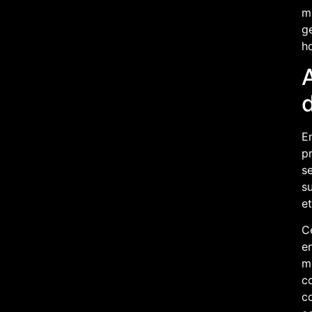
ma
ge
h
d
En
pr
se
su
et
C
en
mo
co
c