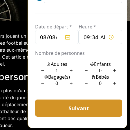
 jouent un rôle crucial en coulisses,
s footballeurs. Parmi eux, le chauffeur
ueurs eux-mêmes assument souvent des
 Cet article explore ces deux
el.
 personnel
 plus qu’un simple conducteur. Il est un
curité du joueur. Dans un emploi du
s déplacements vers les entraînements,
otballeur de se concentrer pleinement
sont des qualités primordiales pour ce
oueur.