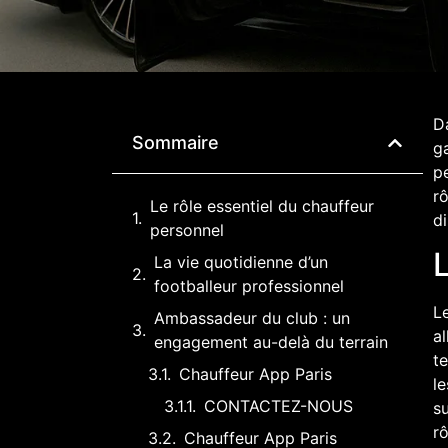
Da
Sommaire
ga
p
rô
Le rôle essentiel du chauffeur
di
personnel
L
La vie quotidienne d’un
footballeur professionnel
Le
Ambassadeur du club : un
al
engagement au-delà du terrain
te
Chauffeur App Paris
l
CONTACTEZ-NOUS
su
rô
Chauffeur App Paris