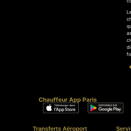
co
Le
c
qu
a
cl
di
fo
Chauffeur App Paris
Transferts Aéroport
Servi