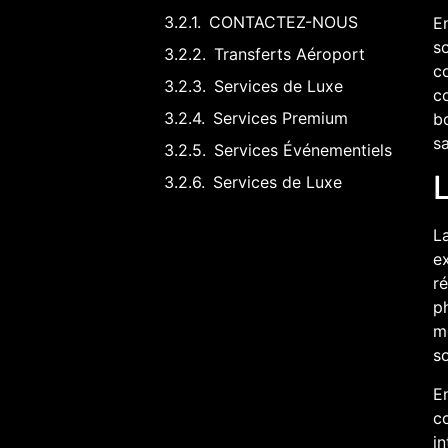
CONTACTEZ-NOUS
En
so
Transferts Aéroport
c
Services de Luxe
co
Services Premium
bo
sa
Services Événementiels
L
Services de Luxe
La
e
ré
p
mé
s
E
c
in