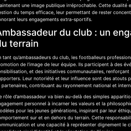
intenant une image publique irréprochable. Cette dualité ex
stion du temps efficace, leur permettant de rester concentr
onorant leurs engagements extra-sportifs.
Ambassadeur du club : un en
u terrain
 tant qu’ambassadeurs du club, les footballeurs professionn
omotion de l’image de leur équipe. Ils participent à des é
nsibilisation, et des initiatives communautaires, renforçant a
pporters. Leur notoriété et leur influence sont des atouts 
 partenaires, contribuant au rayonnement national et intern
e rôle d’ambassadeur va bien au-delà des simples apparitio
gagement personnel à incarner les valeurs et la philosophi
dèles pour les jeunes générations, inspirant par leur éthique 
mportement sur et en dehors du terrain. Cette responsabili
ommunication et une capacité à représenter dignement le cl