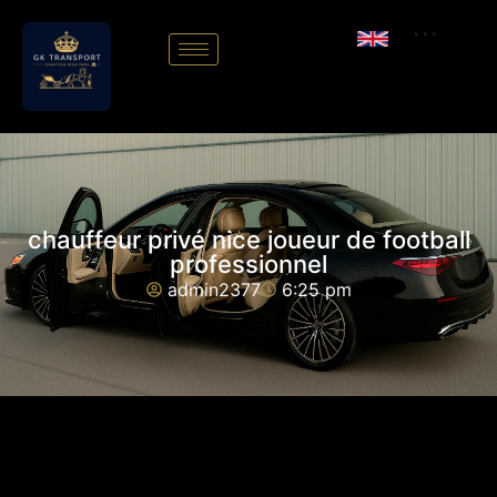
```
chauffeur privé nice joueur de football
professionnel
admin2377
6:25 pm