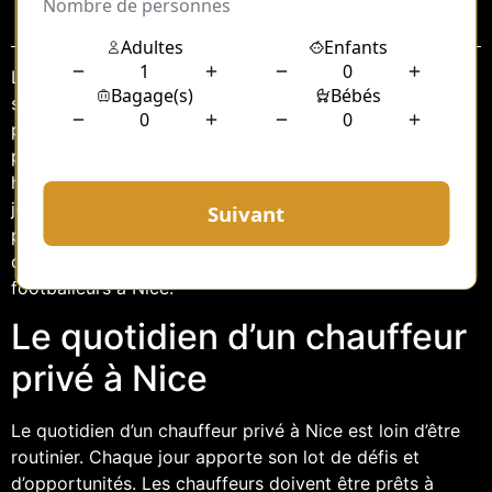
Sommaire
Le métier de chauffeur privé à Nice ne se limite pas à la
simple conduite d’un véhicule de luxe. Il s’agit d’une
profession qui allie discrétion, professionnalisme et
passion. Dans une ville où le glamour côtoie le sport de
haut niveau, notamment le football, ces chauffeurs
jouent un rôle crucial dans le quotidien des joueurs
professionnels. Cet article explore l’univers fascinant
des chauffeurs privés qui travaillent pour les
footballeurs à Nice.
Le quotidien d’un chauffeur
privé à Nice
Le quotidien d’un chauffeur privé à Nice est loin d’être
routinier. Chaque jour apporte son lot de défis et
d’opportunités. Les chauffeurs doivent être prêts à