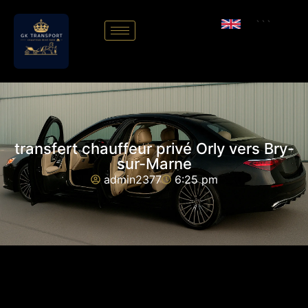
```
transfert chauffeur privé Orly vers Bry-
sur-Marne
admin2377
6:25 pm