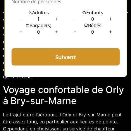
Sommaire
Voyager entre l’aéroport d’Orly et Bry-sur-Marne peut
être une expérience stressante, surtout après un long
vol. Cependant, grâce aux services de transfert en
chauffeur privé, ce trajet peut se transformer en un
moment de détente et de confort. Dans cet article,
nous explorerons les avantages d’opter pour un
chauffeur privé pour ce déplacement spécifique, en
mettant l’accent sur le confort, la praticité et la sécurité
qu’ils offrent.
Voyage confortable de Orly
à Bry-sur-Marne
Le trajet entre l’aéroport d’Orly et Bry-sur-Marne peut
être assez long, en particulier aux heures de pointe.
Cependant, en choisissant un service de chauffeur