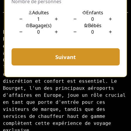
Sommaire
Le MIPIM, le Marché International des 
Professionnels de l'Immobilier, est un 
événement incontournable qui attire chaque 
année des milliers de participants à 
Cannes. Pour de nombreux professionnels de 
l'immobilier et investisseurs, se rendre à 
cet événement prestigieux en toute 
discrétion et confort est essentiel. Le 
Bourget, l'un des principaux aéroports 
d'affaires en Europe, joue un rôle crucial 
en tant que porte d'entrée pour ces 
visiteurs de marque, tandis que des 
services de chauffeur haut de gamme 
complètent cette expérience de voyage 
exclusive.
