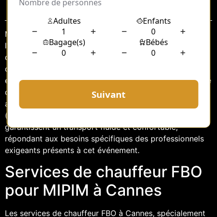
Sommaire
MIPIM, le Marché International des Professionnels de
l’Immobilier, est l’un des événements les plus prestigieux
du secteur immobilier mondial. Chaque année, il attire
des milliers de professionnels à Cannes, offrant un
espace pour le réseautage, l’innovation et la découverte
de nouvelles opportunités. Pour assurer un séjour sans
accroc aux participants, les services de chauffeur FBO
(Fixed Base Operator) sont essentiels. Ces services
garantissent un transport fluide et confortable,
répondant aux besoins spécifiques des professionnels
exigeants présents à cet événement.
Services de chauffeur FBO
pour MIPIM à Cannes
Les services de chauffeur FBO à Cannes, spécialement