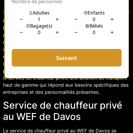
Sommaire
Chaque année, le Forum économique mondial (WEF) de
Davos attire des leaders mondiaux, des chefs
d’entreprise, des politiciens et des représentants
d’organisations internationales. La ville suisse de Davos
devient alors le centre névralgique de discussions
économiques et politiques de grande envergure. Dans
ce contexte, la logistique et le transport des
participants jouent un rôle crucial. C’est là qu’intervient
le service de chauffeur privé, une solution de transport
haut de gamme qui répond aux besoins spécifiques des
entreprises et des personnalités présentes.
Service de chauffeur privé
au WEF de Davos
Le service de chauffeur privé au WEF de Davos se