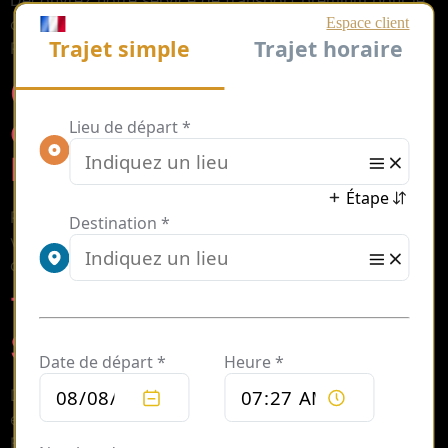
Découvrez notre service de transport premium pour le
concert exceptionnel de Queens of the Stone Age à
Paris, alliant confort et ponctualité.
Chauffeur privé luxe
concert QOTSA Stade de
France
Profitez d’un service de chauffeur privé de luxe pour
votre concert de QOTSA au Stade de France. Voyagez
confortablement et sans souci.
Transfert VIP Queens of the
Stone Age Stade de France
Découvrez le service de transfert VIP pour le concert
exceptionnel de Queens of the Stone Age au Stade de
France. Une expérience inoubliable vous attend.