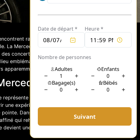
encontrent rarement, mais lorsque cela
iable. La Mercedes Classe S, symbole de
r des concerts de rock alternatif. Cet
 lieu emblématique pour des
rs apparemment distincts.
 Mercedes Classe S
e représente l’apogée du luxe
ir une expérience inégalée, que ce soit
 pointe. Dans le cadre d’un événement,
affiné qui rehausse n’importe quelle
e devient une scène originale où la