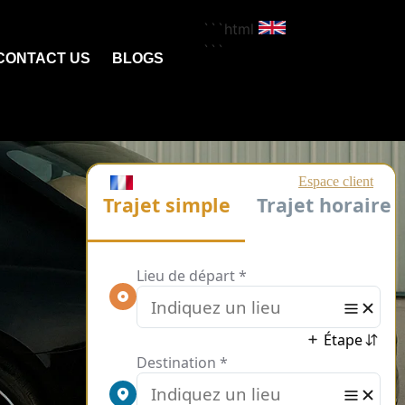
```html
```
CONTACT US
BLOGS