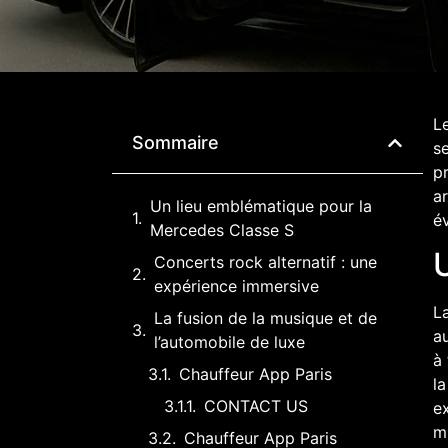
Le
Sommaire
se
pr
a
Un lieu emblématique pour la
é
Mercedes Classe S
Concerts rock alternatif : une
expérience immersive
La
La fusion de la musique et de
au
l’automobile de luxe
à
Chauffeur App Paris
la
CONTACT US
ex
mu
Chauffeur App Paris