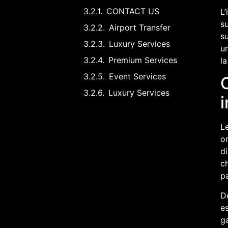
CONTACT US
L’
s
Airport Transfer
su
Luxury Services
un
Premium Services
la
Event Services
C
Luxury Services
Le
o
d
ch
pa
De
es
g