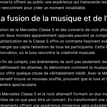
ncerts offrent au public une expérience qui transcende les
e rencontrent pour créer un moment inoubliable.
a fusion de la musique et de 
union de la Mercedes Classe S et des concerts de rock alter
ont deux mondes apparemment opposés peuvent se complé
phistication de la Classe S offre un contraste fascinant ave
nergie qui capte l’attention de tous les participants. Cette
innovation, où le luxe rencontre la créativité musicale.
n fin de compte, ces événements ne sont pas seulement des
définissent les attentes. Ils démontrent comment la musiqu
our offrir quelque chose de véritablement inédit. Avec la 
ternatif trouve un nouveau souffle, prouvant que le luxe et 
anière spectaculaire.
 Mercedes Classe S et le rock alternatif forment un duo in
mites de ce que peut être un concert. En transformant une v
vénements offrent une expérience immersive sans précédent.