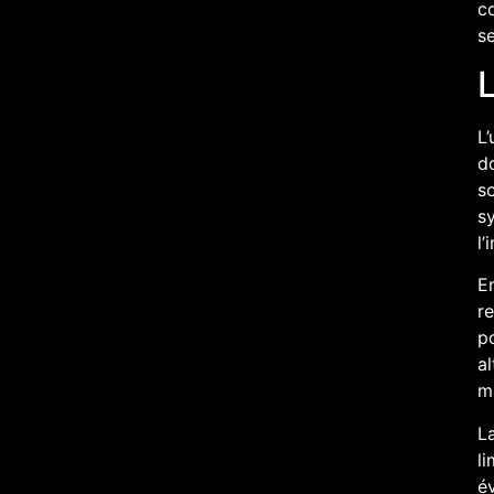
co
s
L
L’
d
so
sy
l’
E
re
p
al
m
La
li
é